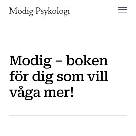
Skip
to
content
Modig – boken
för dig som vill
våga mer!