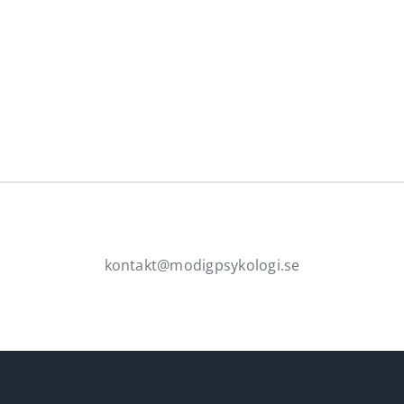
kontakt@modigpsykologi.se
Copyright 2012 - 2021 | Modig Psykologi